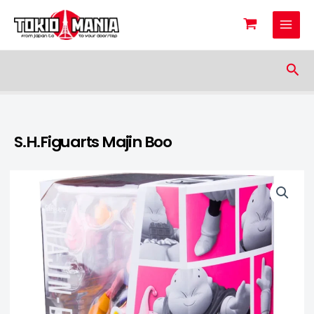
Skip to content
Sea
S.H.Figuarts Majin Boo