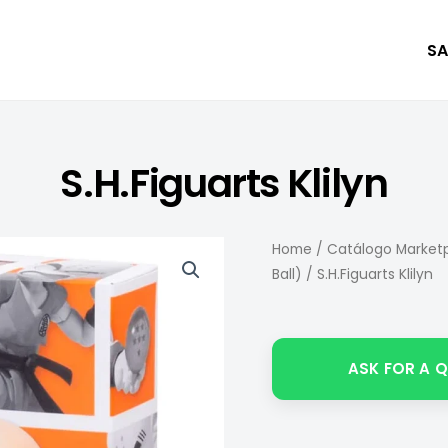
SA
S.H.Figuarts Klilyn
Home
/
Catálogo Marketp
Ball)
/ S.H.Figuarts Klilyn
ASK FOR A 