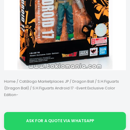
Home
/
Catálogo Marketplaces JP
/
Dragon Ball
/
S.H.Figuarts
(Dragon Ball)
/ S.H.Figuarts Android 17 -Event Exclusive Color
Edition-
ASK FOR A QUOTE VIA WHATSAPP