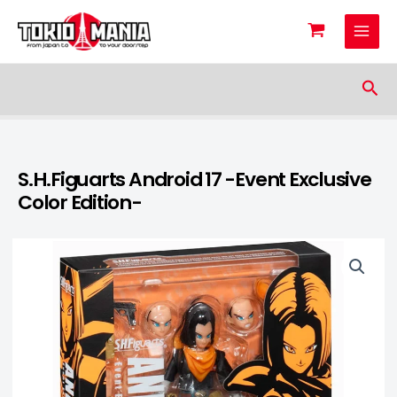
Skip to content
Sea
S.H.Figuarts Android 17 -Event Exclusive
Color Edition-