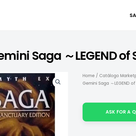
SA
 Gemini Saga ～LEGEND o
Home
/
Catálogo Marketp
Gemini Saga ～LEGEND o
ASK FOR A 