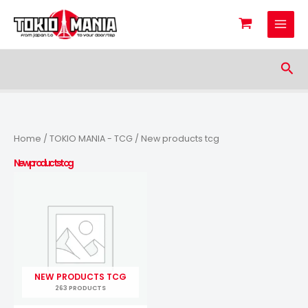
Skip to content
Sea
Home
/
TOKIO MANIA - TCG
/ New products tcg
New products tcg
NEW PRODUCTS TCG
263 PRODUCTS