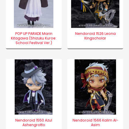
POP UP PARADE Marin
Nendoroid 1526 Leona
Kitagawa (Shizuku Kuroe:
Kingscholar
School Festival Ver.)
Nendoroid 1550 Azul
Nendoroid 1566 Kalim Al-
Ashengrotto
Asim