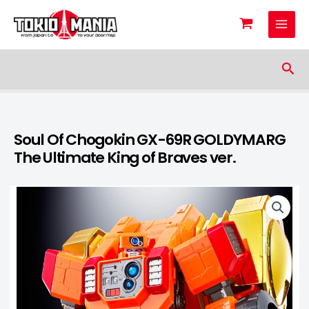
Skip to content
Sea
Soul Of Chogokin GX-69R GOLDYMARG
The Ultimate King of Braves ver.