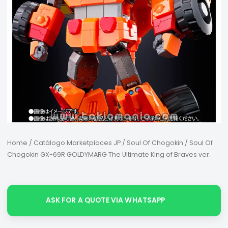
Home
/
Catálogo Marketplaces JP
/
Soul Of Chogokin
/ Soul Of
Chogokin GX-69R GOLDYMARG The Ultimate King of Braves ver.
ASK FOR A QUOTE VIA WHATSAPP